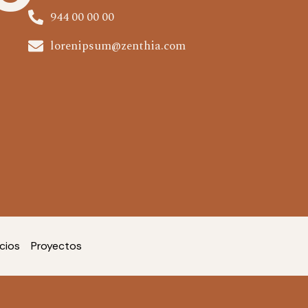
944 00 00 00
lorenipsum@zenthia.com
icios
Proyectos